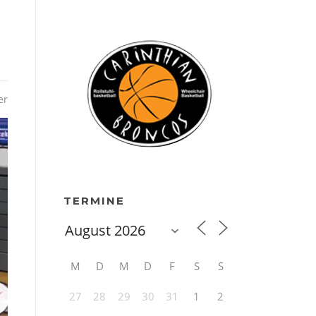
er
TERMINE
M
D
M
D
F
S
S
27
28
29
30
31
1
2