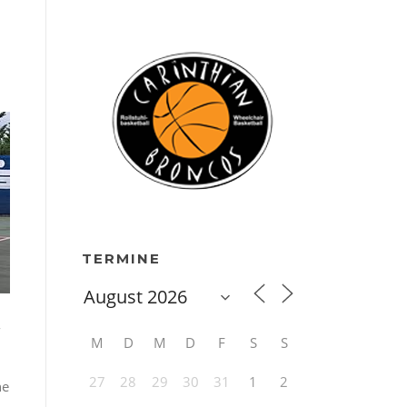
TERMINE
-
M
D
M
D
F
S
S
27
28
29
30
31
1
2
ne