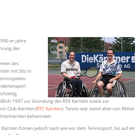
1990-er Jahre
hrung des
rinnen des
nten mit Sitz in
ennisspielen.
indertensport
ichzeitig
ießlich 1997 zur Gründung des RSV Kärnten sowie zur
is Club Kärnten (
RTC Kärnten
). Tennis war somit eher von Mittel
 Unterkärnten beheimatet.
V Kärnten frönen jedoch nach wie vor dem Tennissport, bis auf ei