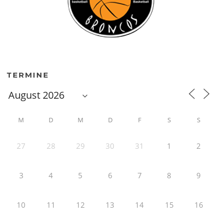
TERMINE
M
D
M
D
F
S
S
27
28
29
30
31
1
2
3
4
5
6
7
8
9
10
11
12
13
14
15
16