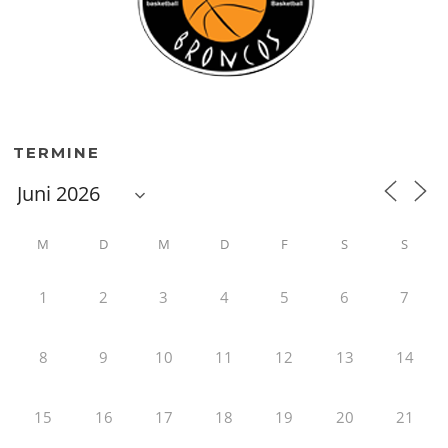
TERMINE
M
D
M
D
F
S
S
1
2
3
4
5
6
7
8
9
10
11
12
13
14
15
16
17
18
19
20
21