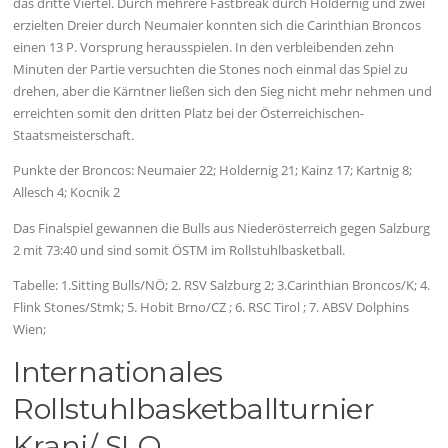
das dritte Viertel. Durch mehrere Fastbreak durch Holdernig und zwei
erzielten Dreier durch Neumaier konnten sich die Carinthian Broncos
einen 13 P. Vorsprung herausspielen. In den verbleibenden zehn
Minuten der Partie versuchten die Stones noch einmal das Spiel zu
drehen, aber die Kärntner ließen sich den Sieg nicht mehr nehmen und
erreichten somit den dritten Platz bei der Österreichischen-
Staatsmeisterschaft.
Punkte der Broncos: Neumaier 22; Holdernig 21; Kainz 17; Kartnig 8;
Allesch 4; Kocnik 2
Das Finalspiel gewannen die Bulls aus Niederösterreich gegen Salzburg
2 mit 73:40 und sind somit ÖSTM im Rollstuhlbasketball.
Tabelle: 1.Sitting Bulls/NÖ; 2. RSV Salzburg 2; 3.Carinthian Broncos/K; 4.
Flink Stones/Stmk; 5. Hobit Brno/CZ ; 6. RSC Tirol ; 7. ABSV Dolphins
Wien;
Internationales
Rollstuhlbasketballturnier
Kranj/ SLO