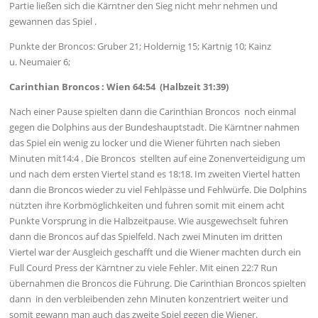
Partie ließen sich die Kärntner den Sieg nicht mehr nehmen und
gewannen das Spiel .
Punkte der Broncos: Gruber 21; Holdernig 15; Kartnig 10; Kainz
u. Neumaier 6;
Carinthian Broncos : Wien 64:54 (Halbzeit 31:39)
Nach einer Pause spielten dann die Carinthian Broncos noch einmal
gegen die Dolphins aus der Bundeshauptstadt. Die Kärntner nahmen
das Spiel ein wenig zu locker und die Wiener führten nach sieben
Minuten mit14:4 . Die Broncos stellten auf eine Zonenverteidigung um
und nach dem ersten Viertel stand es 18:18. Im zweiten Viertel hatten
dann die Broncos wieder zu viel Fehlpässe und Fehlwürfe. Die Dolphins
nützten ihre Korbmöglichkeiten und fuhren somit mit einem acht
Punkte Vorsprung in die Halbzeitpause. Wie ausgewechselt fuhren
dann die Broncos auf das Spielfeld. Nach zwei Minuten im dritten
Viertel war der Ausgleich geschafft und die Wiener machten durch ein
Full Courd Press der Kärntner zu viele Fehler. Mit einen 22:7 Run
übernahmen die Broncos die Führung. Die Carinthian Broncos spielten
dann in den verbleibenden zehn Minuten konzentriert weiter und
somit gewann man auch das zweite Spiel gegen die Wiener.