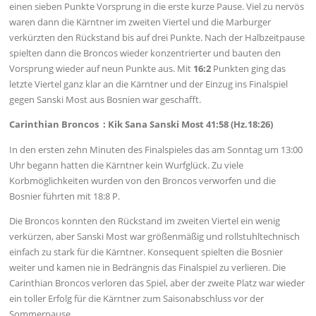
einen sieben Punkte Vorsprung in die erste kurze Pause. Viel zu nervös
waren dann die Kärntner im zweiten Viertel und die Marburger
verkürzten den Rückstand bis auf drei Punkte. Nach der Halbzeitpause
spielten dann die Broncos wieder konzentrierter und bauten den
Vorsprung wieder auf neun Punkte aus. Mit
16:2
Punkten ging das
letzte Viertel ganz klar an die Kärntner und der Einzug ins Finalspiel
gegen Sanski Most aus Bosnien war geschafft.
Carinthian Broncos : Kik Sana Sanski Most 41:58 (Hz.18:26)
In den ersten zehn Minuten des Finalspieles das am Sonntag um 13:00
Uhr begann hatten die Kärntner kein Wurfglück. Zu viele
Korbmöglichkeiten wurden von den Broncos verworfen und die
Bosnier führten mit 18:8 P.
Die Broncos konnten den Rückstand im zweiten Viertel ein wenig
verkürzen, aber Sanski Most war größenmäßig und rollstuhltechnisch
einfach zu stark für die Kärntner. Konsequent spielten die Bosnier
weiter und kamen nie in Bedrängnis das Finalspiel zu verlieren. Die
Carinthian Broncos verloren das Spiel, aber der zweite Platz war wieder
ein toller Erfolg für die Kärntner zum Saisonabschluss vor der
Sommerpause.