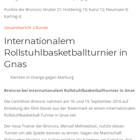
Punkte der Broncos: Gruber 21; Holdernig 19; Kainz 12; Neumaier 8;
Kartnig 4;
Gesamtbericht 2.Runde
Internationalem
Rollstuhlbasketballturnier in
Gnas
Kärnten in Orange gegen Marburg
Broncos bei internationalem Rollstuhlbasketballturnier in Gnas
Die
Carinthian Broncos
nahmen am 18. und 19. September 2010 auf
Einladung der
Flink Stones
aus der Steiermark an einem internationalen
Rollstuhlbasketball-Turnier in Gnas teil.
Der neue Trainer der Broncos,
Mersad Mehmedovic,
nützte dieses
Turnier um alle Spieler kennen zu lernen. Gegen die Mannschaft
Polisportiva Nordest
aus Italien spielten die Kärntner am Samstag, den