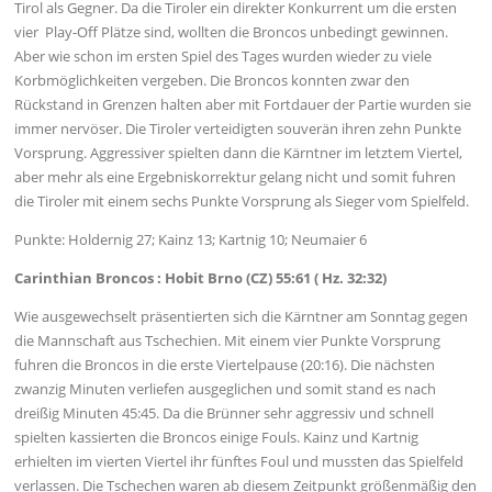
Tirol als Gegner. Da die Tiroler ein direkter Konkurrent um die ersten
vier Play-Off Plätze sind, wollten die Broncos unbedingt gewinnen.
Aber wie schon im ersten Spiel des Tages wurden wieder zu viele
Korbmöglichkeiten vergeben. Die Broncos konnten zwar den
Rückstand in Grenzen halten aber mit Fortdauer der Partie wurden sie
immer nervöser. Die Tiroler verteidigten souverän ihren zehn Punkte
Vorsprung. Aggressiver spielten dann die Kärntner im letztem Viertel,
aber mehr als eine Ergebniskorrektur gelang nicht und somit fuhren
die Tiroler mit einem sechs Punkte Vorsprung als Sieger vom Spielfeld.
Punkte: Holdernig 27; Kainz 13; Kartnig 10; Neumaier 6
Carinthian Broncos : Hobit Brno (CZ) 55:61 ( Hz. 32:32)
Wie ausgewechselt präsentierten sich die Kärntner am Sonntag gegen
die Mannschaft aus Tschechien. Mit einem vier Punkte Vorsprung
fuhren die Broncos in die erste Viertelpause (20:16). Die nächsten
zwanzig Minuten verliefen ausgeglichen und somit stand es nach
dreißig Minuten 45:45. Da die Brünner sehr aggressiv und schnell
spielten kassierten die Broncos einige Fouls. Kainz und Kartnig
erhielten im vierten Viertel ihr fünftes Foul und mussten das Spielfeld
verlassen. Die Tschechen waren ab diesem Zeitpunkt größenmäßig den