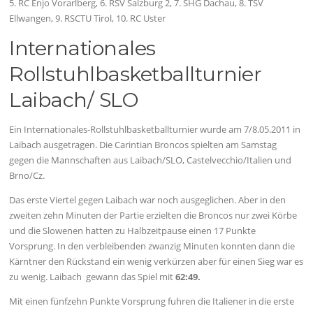
5. RC Enjo Vorarlberg, 6. RSV Salzburg 2, 7. SHG Dachau, 8. TSV
Ellwangen, 9. RSCTU Tirol, 10. RC Uster
Internationales
Rollstuhlbasketballturnier
Laibach/ SLO
Ein Internationales-Rollstuhlbasketballturnier wurde am 7/8.05.2011 in
Laibach ausgetragen. Die Carintian Broncos spielten am Samstag
gegen die Mannschaften aus Laibach/SLO, Castelvecchio/Italien und
Brno/Cz.
Das erste Viertel gegen Laibach war noch ausgeglichen. Aber in den
zweiten zehn Minuten der Partie erzielten die Broncos nur zwei Körbe
und die Slowenen hatten zu Halbzeitpause einen 17 Punkte
Vorsprung. In den verbleibenden zwanzig Minuten konnten dann die
Kärntner den Rückstand ein wenig verkürzen aber für einen Sieg war es
zu wenig. Laibach gewann das Spiel mit
62:49.
Mit einen fünfzehn Punkte Vorsprung fuhren die Italiener in die erste