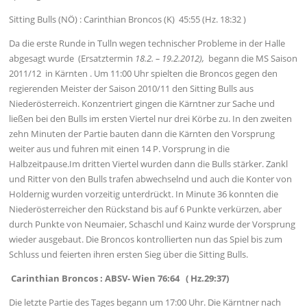
Sitting Bulls (NÖ) : Carinthian Broncos (K) 45:55 (Hz. 18:32 )
Da die erste Runde in Tulln wegen technischer Probleme in der Halle
abgesagt wurde (Ersatztermin
18.2. – 19.2.2012),
begann die MS Saison
2011/12 in Kärnten . Um 11:00 Uhr spielten die Broncos gegen den
regierenden Meister der Saison 2010/11 den Sitting Bulls aus
Niederösterreich. Konzentriert gingen die Kärntner zur Sache und
ließen bei den Bulls im ersten Viertel nur drei Körbe zu. In den zweiten
zehn Minuten der Partie bauten dann die Kärnten den Vorsprung
weiter aus und fuhren mit einen 14 P. Vorsprung in die
Halbzeitpause.Im dritten Viertel wurden dann die Bulls stärker. Zankl
und Ritter von den Bulls trafen abwechselnd und auch die Konter von
Holdernig wurden vorzeitig unterdrückt. In Minute 36 konnten die
Niederösterreicher den Rückstand bis auf 6 Punkte verkürzen, aber
durch Punkte von Neumaier, Schaschl und Kainz wurde der Vorsprung
wieder ausgebaut. Die Broncos kontrollierten nun das Spiel bis zum
Schluss und feierten ihren ersten Sieg über die Sitting Bulls.
Carinthian Broncos : ABSV- Wien 76:64 ( Hz.29:37)
Die letzte Partie des Tages begann um 17:00 Uhr. Die Kärntner nach