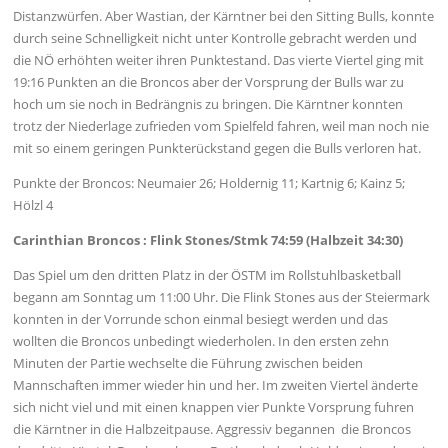
Distanzwürfen. Aber Wastian, der Kärntner bei den Sitting Bulls, konnte
durch seine Schnelligkeit nicht unter Kontrolle gebracht werden und
die NÖ erhöhten weiter ihren Punktestand. Das vierte Viertel ging mit
19:16 Punkten an die Broncos aber der Vorsprung der Bulls war zu
hoch um sie noch in Bedrängnis zu bringen. Die Kärntner konnten
trotz der Niederlage zufrieden vom Spielfeld fahren, weil man noch nie
mit so einem geringen Punkterückstand gegen die Bulls verloren hat.
Punkte der Broncos: Neumaier 26; Holdernig 11; Kartnig 6; Kainz 5;
Hölzl 4
Carinthian Broncos : Flink Stones/Stmk 74:59 (Halbzeit 34:30)
Das Spiel um den dritten Platz in der ÖSTM im Rollstuhlbasketball
begann am Sonntag um 11:00 Uhr. Die Flink Stones aus der Steiermark
konnten in der Vorrunde schon einmal besiegt werden und das
wollten die Broncos unbedingt wiederholen. In den ersten zehn
Minuten der Partie wechselte die Führung zwischen beiden
Mannschaften immer wieder hin und her. Im zweiten Viertel änderte
sich nicht viel und mit einen knappen vier Punkte Vorsprung fuhren
die Kärntner in die Halbzeitpause. Aggressiv begannen die Broncos