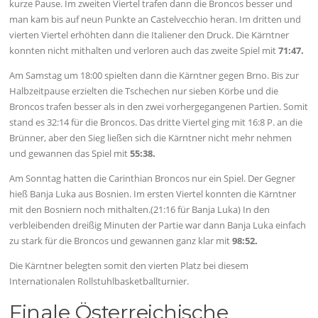
kurze Pause. Im zweiten Viertel trafen dann die Broncos besser und
man kam bis auf neun Punkte an Castelvecchio heran. Im dritten und
vierten Viertel erhöhten dann die Italiener den Druck. Die Kärntner
konnten nicht mithalten und verloren auch das zweite Spiel mit
71:47.
Am Samstag um 18:00 spielten dann die Kärntner gegen Brno. Bis zur
Halbzeitpause erzielten die Tschechen nur sieben Körbe und die
Broncos trafen besser als in den zwei vorhergegangenen Partien. Somit
stand es 32:14 für die Broncos. Das dritte Viertel ging mit 16:8 P. an die
Brünner, aber den Sieg ließen sich die Kärntner nicht mehr nehmen
und gewannen das Spiel mit
55:38.
Am Sonntag hatten die Carinthian Broncos nur ein Spiel. Der Gegner
hieß Banja Luka aus Bosnien. Im ersten Viertel konnten die Kärntner
mit den Bosniern noch mithalten.(21:16 für Banja Luka) In den
verbleibenden dreißig Minuten der Partie war dann Banja Luka einfach
zu stark für die Broncos und gewannen ganz klar mit
98:52.
Die Kärntner belegten somit den vierten Platz bei diesem
Internationalen Rollstuhlbasketballturnier.
Finale Österreichische