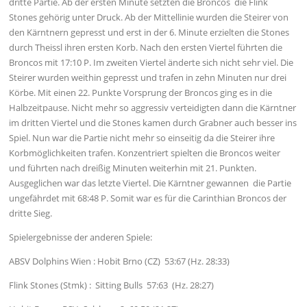
dritte Partie. Ab der ersten Minute setzten die Broncos die Flink
Stones gehörig unter Druck. Ab der Mittellinie wurden die Steirer von
den Kärntnern gepresst und erst in der 6. Minute erzielten die Stones
durch Theissl ihren ersten Korb. Nach den ersten Viertel führten die
Broncos mit 17:10 P. Im zweiten Viertel änderte sich nicht sehr viel. Die
Steirer wurden weithin gepresst und trafen in zehn Minuten nur drei
Körbe. Mit einen 22. Punkte Vorsprung der Broncos ging es in die
Halbzeitpause. Nicht mehr so aggressiv verteidigten dann die Kärntner
im dritten Viertel und die Stones kamen durch Grabner auch besser ins
Spiel. Nun war die Partie nicht mehr so einseitig da die Steirer ihre
Korbmöglichkeiten trafen. Konzentriert spielten die Broncos weiter
und führten nach dreißig Minuten weiterhin mit 21. Punkten.
Ausgeglichen war das letzte Viertel. Die Kärntner gewannen die Partie
ungefährdet mit 68:48 P. Somit war es für die Carinthian Broncos der
dritte Sieg.
Spielergebnisse der anderen Spiele:
ABSV Dolphins Wien : Hobit Brno (CZ) 53:67 (Hz. 28:33)
Flink Stones (Stmk) : Sitting Bulls 57:63 (Hz. 28:27)