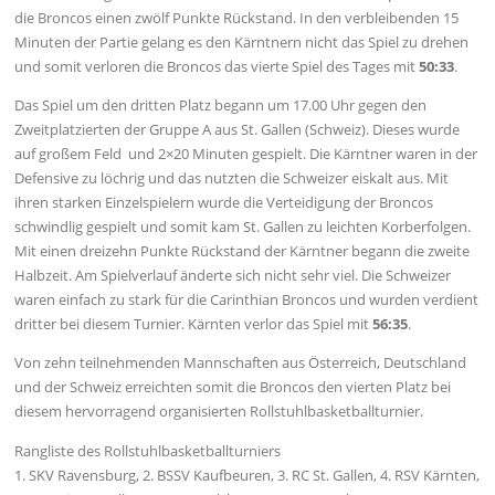
die Broncos einen zwölf Punkte Rückstand. In den verbleibenden 15
Minuten der Partie gelang es den Kärntnern nicht das Spiel zu drehen
und somit verloren die Broncos das vierte Spiel des Tages mit
50:33
.
Das Spiel um den dritten Platz begann um 17.00 Uhr gegen den
Zweitplatzierten der Gruppe A aus St. Gallen (Schweiz). Dieses wurde
auf großem Feld und 2×20 Minuten gespielt. Die Kärntner waren in der
Defensive zu löchrig und das nutzten die Schweizer eiskalt aus. Mit
ihren starken Einzelspielern wurde die Verteidigung der Broncos
schwindlig gespielt und somit kam St. Gallen zu leichten Korberfolgen.
Mit einen dreizehn Punkte Rückstand der Kärntner begann die zweite
Halbzeit. Am Spielverlauf änderte sich nicht sehr viel. Die Schweizer
waren einfach zu stark für die Carinthian Broncos und wurden verdient
dritter bei diesem Turnier. Kärnten verlor das Spiel mit
56:35
.
Von zehn teilnehmenden Mannschaften aus Österreich, Deutschland
und der Schweiz erreichten somit die Broncos den vierten Platz bei
diesem hervorragend organisierten Rollstuhlbasketballturnier.
Rangliste des Rollstuhlbasketballturniers
1. SKV Ravensburg, 2. BSSV Kaufbeuren, 3. RC St. Gallen, 4. RSV Kärnten,