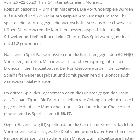
vom 20 –22.05.2011 am 34.Internationalen ,,Möhren„
Rollstuhlbasketball-Turnier in Mäder teil. Die Vorrundenspiele wurden
auf Kleinfeld und 2×15 Minuten gespielt. Am Samstag um acht Uhr
spielten die Broncos gegen die Mannschaft Uster aus der Schweiz. Zur
frühen Stunde waren die Kärntner besser ausgeschlafen als die
Schweizer und ließen ihnen keine Chance. Das Spiel wurde ganz klar
mit
41:7
gewonnen.
Nach einen Spiel Pause mussten nun die Kärntner gegen den RC ENJO
Vorarlberg antreten. Mit einen acht Punkte Vorsprung fuhren die
Broncos in die Halbzeitpause. Der Punktescore wurde in der zweiten
Spielhälfte weiter ausgebaut und somit gewannen die Broncos auch
das zweite Spiel mit
38:20
.
Im dritten Spiel des Tages traten dann die Broncos gegen das Team
aus Dachau (D) an. Die Broncos spielten von Anfang an sehr druckvoll
gegen die deutsche Mannschaft und ließen ihnen keine Chance und
gewannen das Spiel sicher mit
53:17.
Gegen Ravensburg (D) spielten dann die Carinthian Broncos das letzte
Vorrundenspiel des Tages. Die Deutschen waren klarer Favorit in dieser
Partie und zeigten das ab der ersten Minute. Zur Halbzeitpause hatten