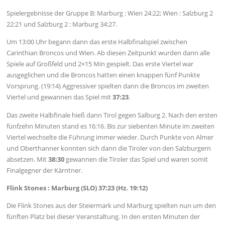
Spielergebnisse der Gruppe B: Marburg : Wien 24:22; Wien : Salzburg 2
22:21 und Salzburg 2 : Marburg 34:27.
Um 13:00 Uhr begann dann das erste Halbfinalspiel zwischen
Carinthian Broncos und Wien. Ab diesen Zeitpunkt wurden dann alle
Spiele auf Großfeld und 2×15 Min gespielt. Das erste Viertel war
ausgeglichen und die Broncos hatten einen knappen fünf Punkte
Vorsprung. (19:14) Aggressiver spielten dann die Broncos im zweiten
Viertel und gewannen das Spiel mit
37:23
.
Das zweite Halbfinale hieß dann Tirol gegen Salburg 2. Nach den ersten
fünfzehn Minuten stand es 16:16. Bis zur siebenten Minute im zweiten
Viertel wechselte die Führung immer wieder. Durch Punkte von Almer
und Oberthanner konnten sich dann die Tiroler von den Salzburgern
absetzen. Mit
38:30
gewannen die Tiroler das Spiel und waren somit
Finalgegner der Kärntner.
Flink Stones : Marburg (SLO) 37:23 (Hz. 19:12)
Die Flink Stones aus der Steiermark und Marburg spielten nun um den
fünften Platz bei dieser Veranstaltung. In den ersten Minuten der