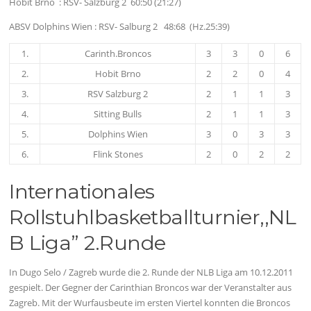
Hobit Brno : RSV- Salzburg 2 60:50 (21:27)
ABSV Dolphins Wien : RSV- Salburg 2 48:68 (Hz.25:39)
1.
Carinth.Broncos
3
3
0
6
2.
Hobit Brno
2
2
0
4
3.
RSV Salzburg 2
2
1
1
3
4.
Sitting Bulls
2
1
1
3
5.
Dolphins Wien
3
0
3
3
6.
Flink Stones
2
0
2
2
Internationales
Rollstuhlbasketballturnier,,NL
B Liga” 2.Runde
In Dugo Selo / Zagreb wurde die 2. Runde der NLB Liga am 10.12.2011
gespielt. Der Gegner der Carinthian Broncos war der Veranstalter aus
Zagreb. Mit der Wurfausbeute im ersten Viertel konnten die Broncos