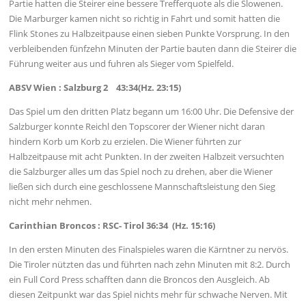
Partie hatten die Steirer eine bessere Trefferquote als die Slowenen.
Die Marburger kamen nicht so richtig in Fahrt und somit hatten die
Flink Stones zu Halbzeitpause einen sieben Punkte Vorsprung. In den
verbleibenden fünfzehn Minuten der Partie bauten dann die Steirer die
Führung weiter aus und fuhren als Sieger vom Spielfeld.
ABSV Wien : Salzburg 2 43:34(Hz. 23:15)
Das Spiel um den dritten Platz begann um 16:00 Uhr. Die Defensive der
Salzburger konnte Reichl den Topscorer der Wiener nicht daran
hindern Korb um Korb zu erzielen. Die Wiener führten zur
Halbzeitpause mit acht Punkten. In der zweiten Halbzeit versuchten
die Salzburger alles um das Spiel noch zu drehen, aber die Wiener
ließen sich durch eine geschlossene Mannschaftsleistung den Sieg
nicht mehr nehmen.
Carinthian Broncos : RSC- Tirol 36:34 (Hz. 15:16)
In den ersten Minuten des Finalspieles waren die Kärntner zu nervös.
Die Tiroler nützten das und führten nach zehn Minuten mit 8:2. Durch
ein Full Cord Press schafften dann die Broncos den Ausgleich. Ab
diesen Zeitpunkt war das Spiel nichts mehr für schwache Nerven. Mit