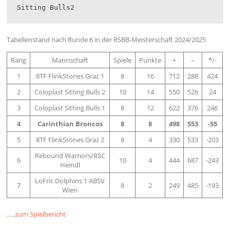
Sitting Bulls2
Tabellenstand nach Runde 6 in der RSBB-Meisterschaft 2024/2025
Rang
Mannschaft
Spiele
Punkte
+
–
*/-
1
8TF FlinkStones Graz 1
8
16
712
288
424
2
Coloplast Sitting Bulls 2
10
14
550
526
24
3
Coloplast Sitting Bulls 1
8
12
622
376
246
4
Carinthian Broncos
8
8
498
553
-55
5
8TF FlinkStones Graz 2
8
4
330
533
-203
Rebound Warriors/RSC
6
10
4
444
687
-243
Heindl
LoFric Dolphins 1 ABSV
7
8
2
249
485
-193
Wien
.
….zum Spielbericht