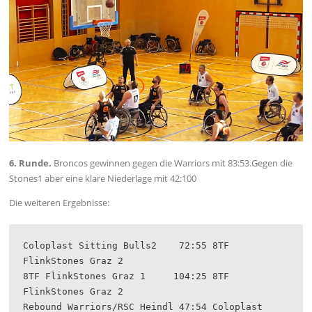
6. Runde.
Broncos gewinnen gegen die Warriors mit 83:53.Gegen die
Stones1 aber eine klare Niederlage mit 42:100
Die weiteren Ergebnisse:
Coloplast Sitting Bulls2    72:55 8TF 
FlinkStones Graz 2
8TF FlinkStones Graz 1     104:25 8TF 
FlinkStones Graz 2
Rebound Warriors/RSC Heindl 47:54 Coloplast 