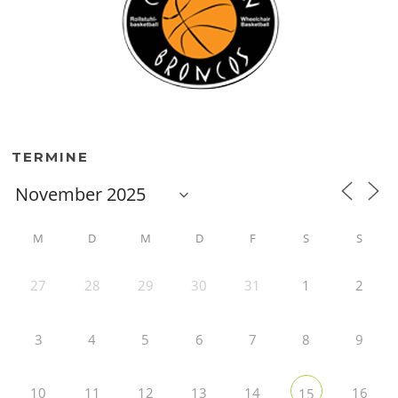
TERMINE
M
D
M
D
F
S
S
27
28
29
30
31
1
2
3
4
5
6
7
8
9
10
11
12
13
14
16
15