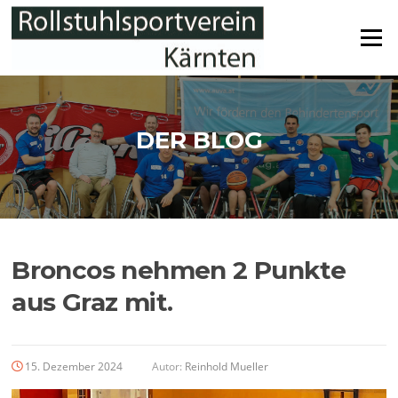
Zum
Inhalt
Menü
springen
DER BLOG
Broncos nehmen 2 Punkte
aus Graz mit.
15. Dezember 2024
Autor:
Reinhold Mueller