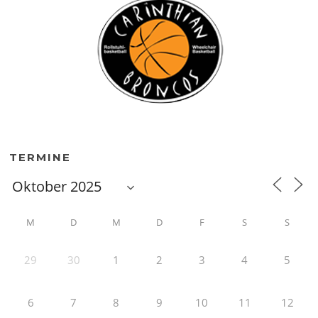
TERMINE
M
D
M
D
F
S
S
29
30
1
2
3
4
5
6
7
8
9
10
11
12