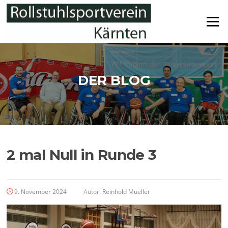
Zum
Inhalt
Menü
springen
DER BLOG
2 mal Null in Runde 3
9. November 2024
Autor:
Reinhold Mueller