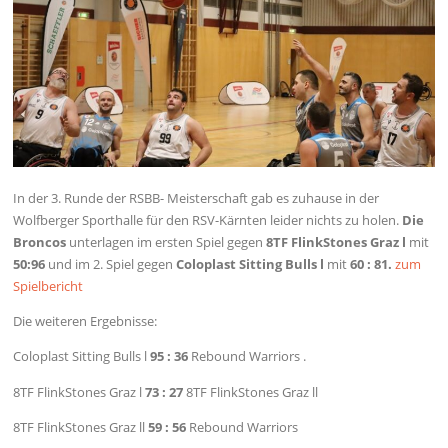
In der 3. Runde der RSBB- Meisterschaft gab es zuhause in der
Wolfberger Sporthalle für den RSV-Kärnten leider nichts zu holen.
Die
Broncos
unterlagen im ersten Spiel gegen
8TF FlinkStones Graz
l
mit
50:96
und im 2. Spiel gegen
Coloplast Sitting Bulls l
mit
60 : 81.
zum
Spielbericht
Die weiteren Ergebnisse:
Coloplast Sitting Bulls l
95 : 36
Rebound Warriors .
8TF FlinkStones Graz l
73 : 27
8TF FlinkStones Graz ll
8TF FlinkStones Graz ll
59 : 56
Rebound Warriors