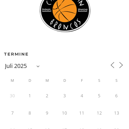
TERMINE
M
D
M
D
F
S
S
30
1
2
3
4
5
6
7
8
9
10
11
12
13