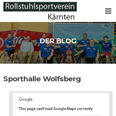
Zum
Inhalt
Menü
springen
DER BLOG
Sporthalle Wolfsberg
This page can't load Google Maps correctly.