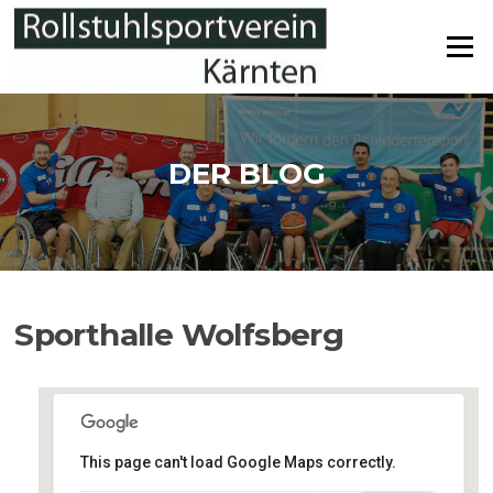
Zum
Inhalt
Menü
springen
DER BLOG
Sporthalle Wolfsberg
This page can't load Google Maps correctly.