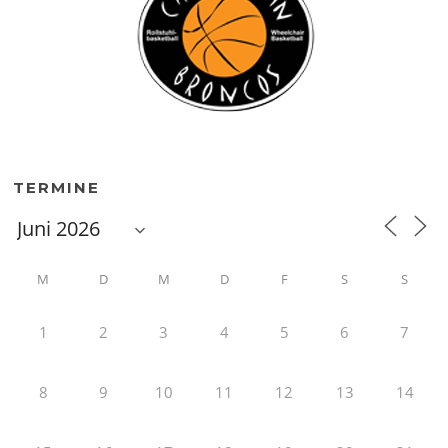
TERMINE
M
D
M
D
F
S
S
1
2
3
4
5
6
7
8
9
10
11
12
13
14