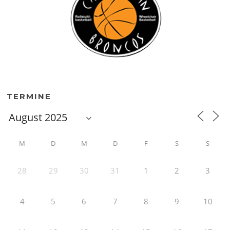
TERMINE
M
D
M
D
F
S
S
28
29
30
31
1
2
3
4
5
6
7
8
9
10